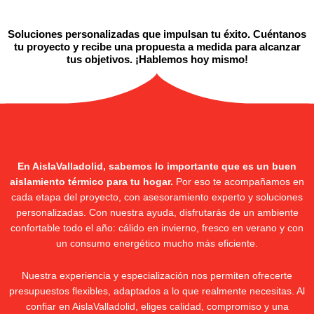
Soluciones personalizadas que impulsan tu éxito. Cuéntanos
tu proyecto y recibe una propuesta a medida para alcanzar
tus objetivos. ¡Hablemos hoy mismo!
En AislaValladolid, sabemos lo importante que es un buen
aislamiento térmico para tu hogar.
Por eso te acompañamos en
cada etapa del proyecto, con asesoramiento experto y soluciones
personalizadas. Con nuestra ayuda, disfrutarás de un ambiente
confortable todo el año: cálido en invierno, fresco en verano y con
un consumo energético mucho más eficiente.
Nuestra experiencia y especialización nos permiten ofrecerte
presupuestos flexibles, adaptados a lo que realmente necesitas. Al
confiar en AislaValladolid, eliges calidad, compromiso y una