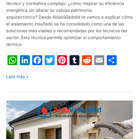
técnico y normativo complejo: ¿cómo mejorar su eficiencia
energética sin alterar su valioso patrimonio
arquitectónico? Desde AislaValladolid te vamos a explicar cómo
el aislamiento insuflado se ha consolidado como una de las
soluciones más viables y recomendadas por los técnicos del
sector. Esta técnica permite optimizar el comportamiento
térmico
W
Li
F
T
Pi
T
R
E
C
h
n
a
w
nt
u
e
m
o
at
k
c
itt
er
m
d
ai
m
Leer más »
s
e
e
er
e
bl
di
l
p
A
dI
b
st
r
t
ar
¿Se
p
n
o
tir
puede
p
o
aislar
una
k
casa
sin