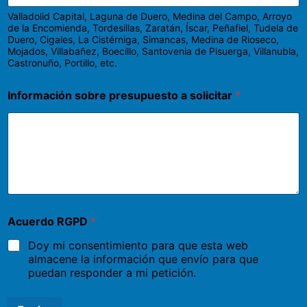
Valladolid Capital, Laguna de Duero, Medina del Campo, Arroyo
de la Encomienda, Tordesillas, Zaratán, Íscar, Peñafiel, Tudela de
Duero, Cigales, La Cistérniga, Simancas, Medina de Rioseco,
Mojados, Villabañez, Boecillo, Santovenia de Pisuerga, Villanubla,
Castronuño, Portillo, etc.
Información sobre presupuesto a solicitar
*
Acuerdo RGPD
*
Doy mi consentimiento para que esta web
almacene la información que envío para que
puedan responder a mi petición.