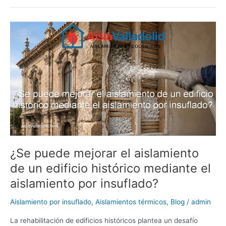
s
e
e
er
e
bl
di
l
p
A
dI
b
st
r
t
ar
¿Se
p
n
o
tir
puede
p
o
mejorar
el
k
aislamiento
de
un
edificio
histórico
mediante
el
aislamiento
¿Se puede mejorar el aislamiento
por
de un edificio histórico mediante el
insuflado?
aislamiento por insuflado?
Aislamiento por insuflado
,
Aislamientos térmicos
,
Blog
/
admin
La rehabilitación de edificios históricos plantea un desafío