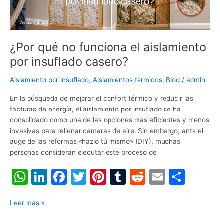
casero?
¿Por qué no funciona el aislamiento
por insuflado casero?
Aislamiento por insuflado
,
Aislamientos térmicos
,
Blog
/
admin
En la búsqueda de mejorar el confort térmico y reducir las
facturas de energía, el aislamiento por insuflado se ha
consolidado como una de las opciones más eficientes y menos
invasivas para rellenar cámaras de aire. Sin embargo, ante el
auge de las reformas «hazlo tú mismo» (DIY), muchas
personas consideran ejecutar este proceso de
W
Li
F
T
Pi
T
R
E
C
h
n
a
w
nt
u
e
m
o
at
k
c
itt
er
m
d
ai
m
Leer más »