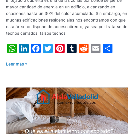
El tejado o cubierta es una de las zonas por donde se pierde
mayor cantidad de energía en un edificio, alcanzando en
ocasiones hasta un 30% del calor acumulado. Sin embargo, en
muchas edificaciones residenciales nos encontramos con que
esta área no dispone de acceso directo, ya sea por tratarse de
techos cerrados, falsos techos
W
Li
F
T
Pi
T
R
E
C
h
n
a
w
nt
u
e
m
o
at
k
c
itt
er
m
d
ai
m
Leer más »
s
e
e
er
e
bl
di
l
p
A
dI
b
st
r
t
ar
¿Qué
p
n
o
tir
es
p
o
el
aislamiento
k
por
soplado?