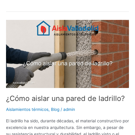
s
e
e
er
e
bl
di
l
p
A
dI
b
st
r
t
ar
¿Cómo
p
n
o
tir
aislar
p
o
una
pared
k
de
ladrillo?
¿Cómo aislar una pared de ladrillo?
Aislamientos térmicos
,
Blog
/
admin
El ladrillo ha sido, durante décadas, el material constructivo por
excelencia en nuestra arquitectura. Sin embargo, a pesar de
su resistencia estructural y durabilidad, el ladrillo visto o el