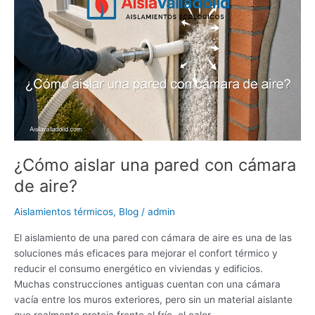
p
n
o
tir
aislar
p
o
una
pared
k
con
cámara
de
aire?
¿Cómo aislar una pared con cámara
de aire?
Aislamientos térmicos
,
Blog
/
admin
El aislamiento de una pared con cámara de aire es una de las
soluciones más eficaces para mejorar el confort térmico y
reducir el consumo energético en viviendas y edificios.
Muchas construcciones antiguas cuentan con una cámara
vacía entre los muros exteriores, pero sin un material aislante