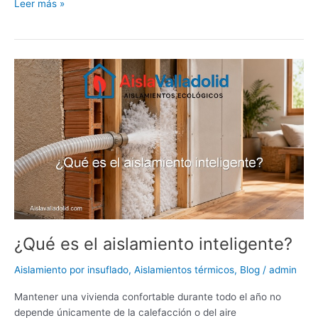
at
k
c
itt
er
m
d
ai
m
Leer más »
s
e
e
er
e
bl
di
l
p
A
dI
b
st
r
t
ar
¿Qué
p
n
o
tir
es
p
o
el
aislamiento
k
inteligente?
¿Qué es el aislamiento inteligente?
Aislamiento por insuflado
,
Aislamientos térmicos
,
Blog
/
admin
Mantener una vivienda confortable durante todo el año no
depende únicamente de la calefacción o del aire