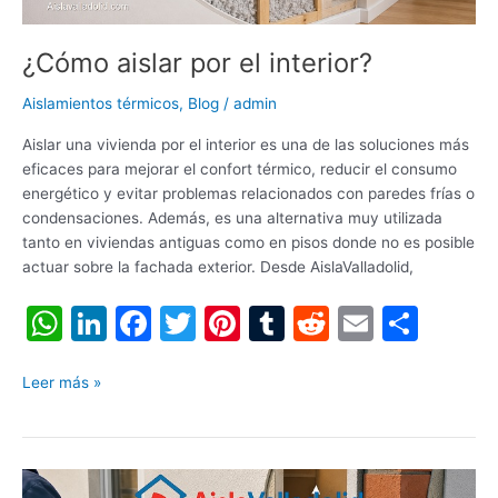
¿Cómo aislar por el interior?
Aislamientos térmicos
,
Blog
/
admin
Aislar una vivienda por el interior es una de las soluciones más
eficaces para mejorar el confort térmico, reducir el consumo
energético y evitar problemas relacionados con paredes frías o
condensaciones. Además, es una alternativa muy utilizada
tanto en viviendas antiguas como en pisos donde no es posible
actuar sobre la fachada exterior. Desde AislaValladolid,
W
Li
F
T
Pi
T
R
E
C
h
n
a
w
nt
u
e
m
o
at
k
c
itt
er
m
d
ai
m
Leer más »
s
e
e
er
e
bl
di
l
p
A
dI
b
st
r
t
ar
¿Cómo