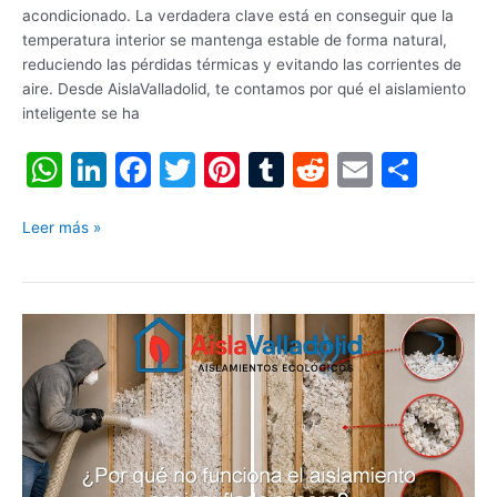
acondicionado. La verdadera clave está en conseguir que la
temperatura interior se mantenga estable de forma natural,
reduciendo las pérdidas térmicas y evitando las corrientes de
aire. Desde AislaValladolid, te contamos por qué el aislamiento
inteligente se ha
W
Li
F
T
Pi
T
R
E
C
h
n
a
w
nt
u
e
m
o
at
k
c
itt
er
m
d
ai
m
Leer más »
s
e
e
er
e
bl
di
l
p
A
dI
b
st
r
t
ar
¿Por
p
n
o
tir
qué
p
o
no
funciona
k
el
aislamiento
por
insuflado