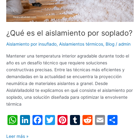
¿Qué es el aislamiento por soplado?
Aislamiento por insuflado
,
Aislamientos térmicos
,
Blog
/
admin
Mantener una temperatura interior agradable durante todo el
año es un desafío técnico que requiere soluciones
constructivas precisas. Entre las técnicas más eficientes y
demandadas en la actualidad se encuentra la proyección
neumática de materiales aislantes a granel. Desde
AislaValladolid te explicamos en qué consiste el aislamiento por
soplado, una solución diseñada para optimizar la envolvente
térmica
W
Li
F
T
Pi
T
R
E
C
h
n
a
w
nt
u
e
m
o
at
k
c
itt
er
m
d
ai
m
Leer más »