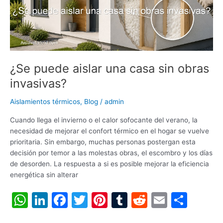
obras
invasivas?
¿Se puede aislar una casa sin obras
invasivas?
Aislamientos térmicos
,
Blog
/
admin
Cuando llega el invierno o el calor sofocante del verano, la
necesidad de mejorar el confort térmico en el hogar se vuelve
prioritaria. Sin embargo, muchas personas postergan esta
decisión por temor a las molestas obras, el escombro y los días
de desorden. La respuesta a si es posible mejorar la eficiencia
energética sin alterar
W
Li
F
T
Pi
T
R
E
C
h
n
a
w
nt
u
e
m
o