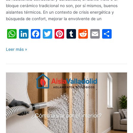
bloque cerámico tradicional no son, por sí mismos, buenos
aislantes térmicos. En un contexto de crisis energética y
búsqueda de confort, mejorar la envolvente de un
W
Li
F
T
Pi
T
R
E
C
h
n
a
w
nt
u
e
m
o
at
k
c
itt
er
m
d
ai
m
Leer más »
s
e
e
er
e
bl
di
l
p
A
dI
b
st
r
t
ar
¿Cómo
p
n
o
tir
aislar
p
o
por
el
k
interior?