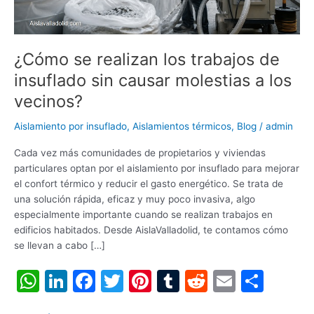
causar
molestias
a
los
¿Cómo se realizan los trabajos de
vecinos?
insuflado sin causar molestias a los
vecinos?
Aislamiento por insuflado
,
Aislamientos térmicos
,
Blog
/
admin
Cada vez más comunidades de propietarios y viviendas
particulares optan por el aislamiento por insuflado para mejorar
el confort térmico y reducir el gasto energético. Se trata de
una solución rápida, eficaz y muy poco invasiva, algo
especialmente importante cuando se realizan trabajos en
edificios habitados. Desde AislaValladolid, te contamos cómo
se llevan a cabo […]
W
Li
F
T
Pi
T
R
E
C
h
n
a
w
nt
u
e
m
o