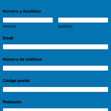
Nombre y Apellidos
*
Nombre
Apellidos
Email
*
Número de teléfono
*
Código postal
*
Población
*