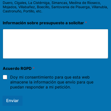
Duero, Cigales, La Cistérniga, Simancas, Medina de Rioseco,
Mojados, Villabañez, Boecillo, Santovenia de Pisuerga, Villanubla,
Castronuño, Portillo, etc.
Información sobre presupuesto a solicitar
*
Acuerdo RGPD
*
Doy mi consentimiento para que esta web
almacene la información que envío para que
puedan responder a mi petición.
Enviar