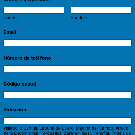
Nombre
Apellidos
Email
*
Número de teléfono
*
Código postal
*
Población
*
Valladolid Capital, Laguna de Duero, Medina del Campo, Arroyo
de la Encomienda, Tordesillas, Zaratán, Íscar, Peñafiel, Tudela de