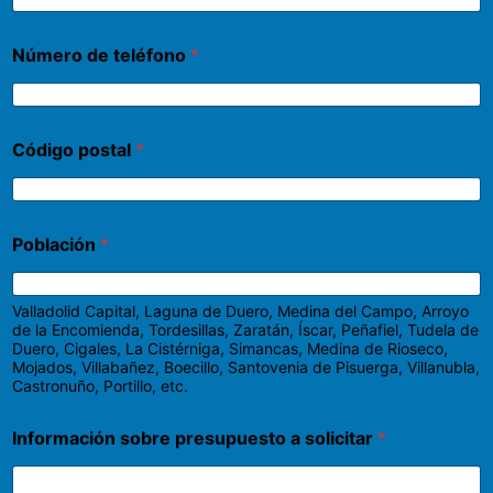
Número de teléfono
*
Código postal
*
Población
*
Valladolid Capital, Laguna de Duero, Medina del Campo, Arroyo
de la Encomienda, Tordesillas, Zaratán, Íscar, Peñafiel, Tudela de
Duero, Cigales, La Cistérniga, Simancas, Medina de Rioseco,
Mojados, Villabañez, Boecillo, Santovenia de Pisuerga, Villanubla,
Castronuño, Portillo, etc.
Información sobre presupuesto a solicitar
*