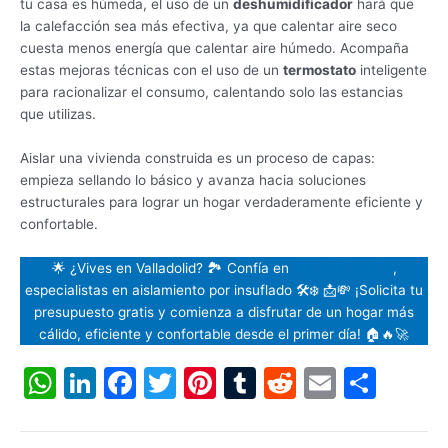
tu casa es húmeda, el uso de un
deshumidificador
hará que
la calefacción sea más efectiva, ya que calentar aire seco
cuesta menos energía que calentar aire húmedo. Acompaña
estas mejoras técnicas con el uso de un
termostato
inteligente
para racionalizar el consumo, calentando solo las estancias
que utilizas.
Aislar una vivienda construida es un proceso de capas:
empieza sellando lo básico y avanza hacia soluciones
estructurales para lograr un hogar verdaderamente eficiente y
confortable.
🌟 ¿Vives en Valladolid? 🏞️ Confía en
AislaValladolid
,
especialistas en aislamiento por insuflado 🛠️❄️ 📩💸 ¡Solicita tu
presupuesto gratis y comienza a disfrutar de un hogar más
cálido, eficiente y confortable desde el primer día! 🏠🔥🚀
W
Li
F
T
Pi
T
R
E
C
h
n
a
w
nt
u
e
m
o
at
k
c
itt
er
m
d
ai
m