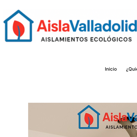
Ir
al
contenido
Inicio
¿Qui