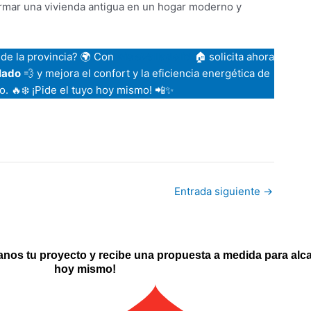
formar una vivienda antigua en un hogar moderno y
de la provincia? 🌍 Con
AislaValladolid
🏠 solicita ahora
flado
💨 y mejora el confort y la eficiencia energética de
o. 🔥❄️ ¡Pide el tuyo hoy mismo! 📲✨
C
o
m
p
Entrada siguiente
→
ar
tir
anos tu proyecto y recibe una propuesta a medida para alca
hoy mismo!