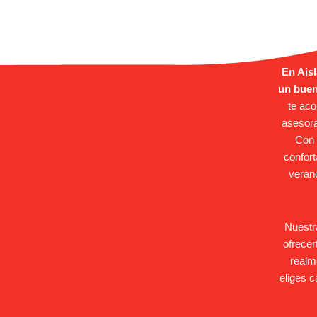
En Ais
un buen
te ac
asesora
Con 
confort
veran
Nuestr
ofrecer
realme
eliges 