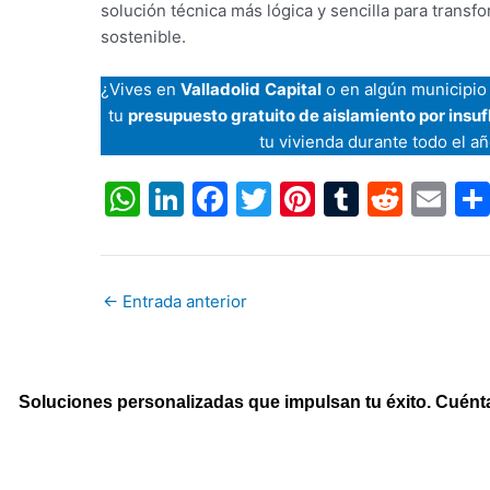
solución técnica más lógica y sencilla para trans
sostenible.
¿Vives en
Valladolid
Capital
o en algún municipio 
tu
presupuesto gratuito de aislamiento por insu
tu vivienda durante todo el añ
W
Li
F
T
Pi
T
R
E
h
n
a
w
nt
u
e
m
at
k
c
itt
er
m
d
ai
s
e
e
er
e
bl
di
l
←
Entrada anterior
A
dI
b
st
r
t
p
n
o
p
o
Soluciones personalizadas que impulsan tu éxito. Cuént
k