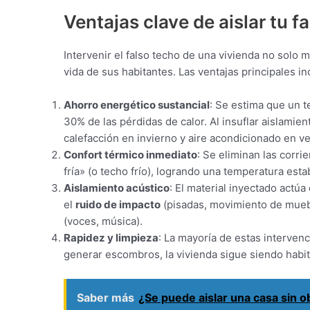
Ventajas clave de aislar tu f
Intervenir el falso techo de una vivienda no solo 
vida de sus habitantes. Las ventajas principales in
Ahorro energético sustancial
: Se estima que un 
30% de las pérdidas de calor. Al insuflar aislamien
calefacción en invierno y aire acondicionado en v
Confort térmico inmediato
: Se eliminan las corri
fría» (o techo frío), logrando una temperatura esta
Aislamiento acústico
: El material inyectado actú
el
ruido de impacto
(pisadas, movimiento de muebl
(voces, música).
Rapidez y limpieza
: La mayoría de estas interven
generar escombros, la vivienda sigue siendo habit
Saber más
¿Se puede aislar una casa sin o